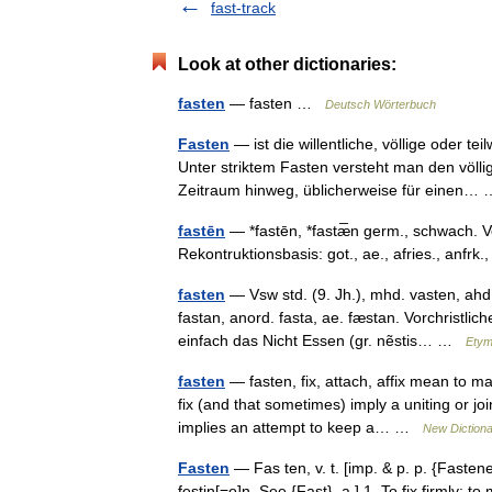
fast-track
Look at other dictionaries:
fasten
— fasten …
Deutsch Wörterbuch
Fasten
— ist die willentliche, völlige oder 
Unter striktem Fasten versteht man den völl
Zeitraum hinweg, üblicherweise für einen
fastēn
— *fastēn, *fastæ̅n germ., schwach. Ver
Rekontruktionsbasis: got., ae., afries., anfr
fasten
— Vsw std. (9. Jh.), mhd. vasten, ahd.
fastan, anord. fasta, ae. fæstan. Vorchristli
einfach das Nicht Essen (gr. nẽstis… …
Etym
fasten
— fasten, fix, attach, affix mean to ma
fix (and that sometimes) imply a uniting or jo
implies an attempt to keep a… …
New Diction
Fasten
— Fas ten, v. t. [imp. & p. p. {Fastene
festin[=o]n. See {Fast}, a.] 1. To fix firmly; to