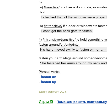
3
)
a
)
[
transitive
]
to
close
a
door
,
gate
,
or
windo
bolt
I
checked
that
all
the
windows
were
properl
b
)
[
intransitive
]
if
a
door
or
window
etc
faste
I
can
'
t
get
the
back
gate
to
fasten
.
4
)
[
intransitive
/
transitive
]
to
hold
something
v
fasten
around
/
on
/
onto
/
into:
His
hand
moved
swiftly
to
fasten
on
her
arm
fasten
your
arms
/
legs
around
someone
/
some
She
fastened
her
arms
around
my
neck
and
Phrasal
verbs:
-
fasten
on
-
fasten
up
English
dictionary
.
2014
.
Игры ⚽
Поможем решить контрольну