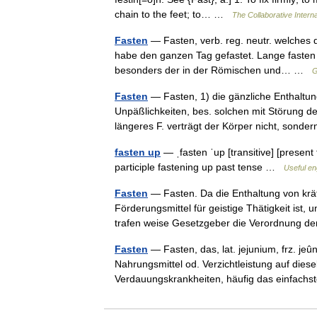
chain to the feet; to… …
The Collaborative Interna
Fasten
— Fasten, verb. reg. neutr. welches d
habe den ganzen Tag gefastet. Lange fasten i
besonders der in der Römischen und… …
G
Fasten
— Fasten, 1) die gänzliche Enthaltun
Unpäßlichkeiten, bes. solchen mit Störung de
längeres F. verträgt der Körper nicht, son
fasten up
— ˌfasten ˈup [transitive] [present
participle fastening up past tense …
Useful en
Fasten
— Fasten. Da die Enthaltung von kräf
Förderungsmittel für geistige Thätigkeit ist
trafen weise Gesetzgeber die Verordnung 
Fasten
— Fasten, das, lat. jejunium, frz. je
Nahrungsmittel od. Verzichtleistung auf diese
Verdauungskrankheiten, häufig das einfa