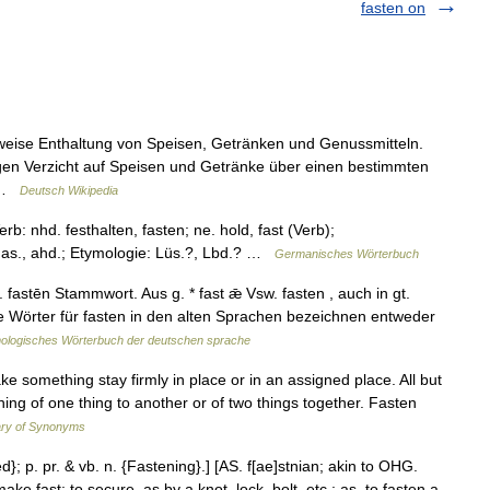
fasten on
teilweise Enthaltung von Speisen, Getränken und Genussmitteln.
igen Verzicht auf Speisen und Getränke über einen bestimmten
… …
Deutsch Wikipedia
b: nhd. festhalten, fasten; ne. hold, fast (Verb);
k., as., ahd.; Etymologie: Lüs.?, Lbd.? …
Germanisches Wörterbuch
 fastēn Stammwort. Aus g. * fast ǣ Vsw. fasten , auch in gt.
che Wörter für fasten in den alten Sprachen bezeichnen entweder
ologisches Wörterbuch der deutschen sprache
ke something stay firmly in place or in an assigned place. All but
ining of one thing to another or of two things together. Fasten
ary of Synonyms
d}; p. pr. & vb. n. {Fastening}.] [AS. f[ae]stnian; akin to OHG.
 make fast; to secure, as by a knot, lock, bolt, etc.; as, to fasten a