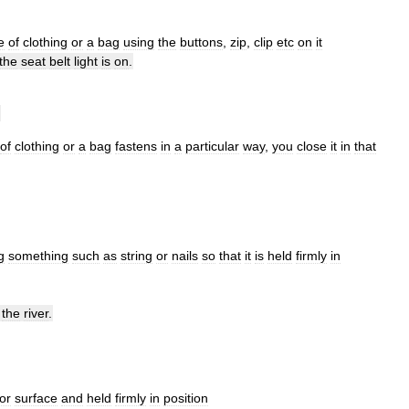
e
of
clothing
or
a
bag
using
the
buttons
,
zip
,
clip
etc
on
it
the
seat
belt
light
is
on
.
of
clothing
or
a
bag
fastens
in
a
particular
way
,
you
close
it
in
that
g
something
such
as
string
or
nails
so
that
it
is
held
firmly
in
the
river
.
or
surface
and
held
firmly
in
position