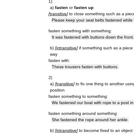
1
)
a
)
fasten
or
fasten
up
[
transitive
]
to
close
something
such
as
a
piec
Please
keep
your
seat
belts
fastened
while
fasten
something
with
something:
It
was
fastened
with
buttons
down
the
front
.
b
)
[
intransitive
]
if
something
such
as
a
piece
way
fasten
with:
These
trousers
fasten
with
buttons
.
2
)
a
)
[
transitive
]
to
fix
one
thing
to
another
usin
position
fasten
something
to
something:
We
fastened
our
boat
with
rope
to
a
post
in
fasten
something
around
something:
She
fastened
the
rope
around
her
ankle
.
b
)
[
intransitive
]
to
become
fixed
to
an
object