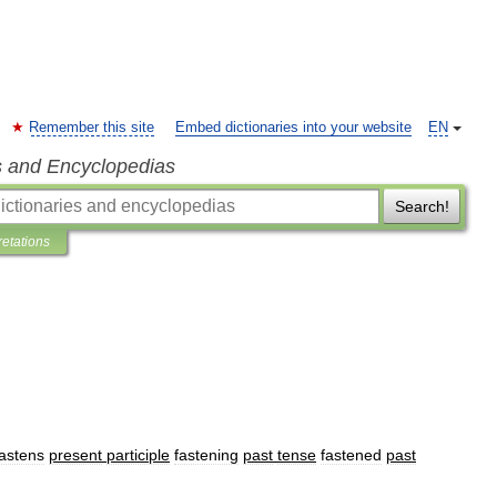
Remember this site
Embed dictionaries into your website
EN
s and Encyclopedias
Search!
retations
fastens
present
participle
fastening
past
tense
fastened
past