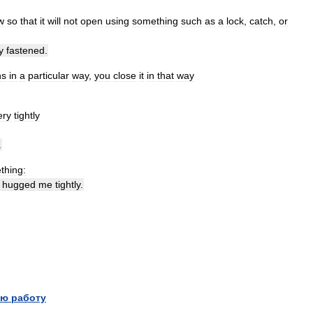
w
so
that
it
will
not
open
using
something
such
as
a
lock
,
catch
,
or
y
fastened
.
ns
in
a
particular
way
,
you
close
it
in
that
way
ery
tightly
.
thing:
hugged
me
tightly
.
ю работу