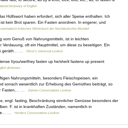
tional Dictionary of English
as Hülfswort haben erfordert, sich aller Speise enthalten. Ich
st kein Brot sparen. Ein Fasten anordnen. In engerer, und
rammatisch-kritisches Wörterbuch der Hochdeutschen Mundart
g vom Genuß von Nahrungsmitteln, ist in leichten
r Verdauung, oft ein Hauptmittel, um diese zu beseitigen. Ein
dern geräth… …
Pierer's Universal-Lexikon
 tense I/you/we/they fasten up he/she/it fastens up present
glish dictionary
tigen Nahrungsmitteln, besonders Fleischspeisen, ein
, und sonach wesentlich zur Erhebung des Gemüthes beiträgt, so
der Fasten,… …
Damen Conversations Lexikon
ûne, engl. fasting, Beschränkung sinnlicher Genüsse besonders der
lben. F. ist in krankhaften Zuständen, namentlich in
chste… …
Herders Conversations-Lexikon