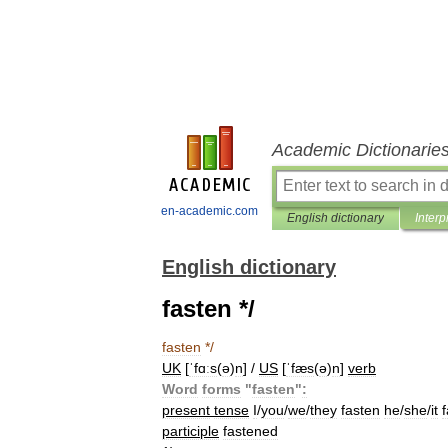
Academic Dictionarie
en-academic.com
English dictionary
Interp
English dictionary
fasten */
fasten
*/
UK
[
ˈfɑːs
(
ə
)
n
] /
US
[
ˈfæs
(
ə
)
n
]
verb
Word
forms
"
fasten
"
:
present
tense
I
/
you
/
we
/
they
fasten
he
/
she
/
it
participle
fastened